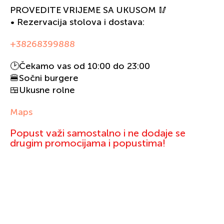
PROVEDITE VRIJEME SA UKUSOM 🥢
• Rezervacija stolova i dostava:
+38268399888
🕑Čekamo vas od 10:00 do 23:00
🍔Sočni burgere
🍱Ukusne rolne
Maps
Popust važi samostalno i ne dodaje se
drugim promocijama i popustima!